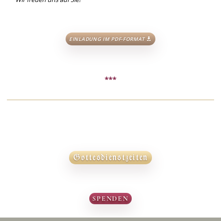
EINLADUNG IM PDF-FORMAT

***
Gottesdienstzeiten
SPENDEN