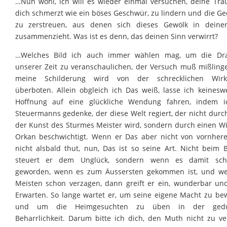
…Nun wohl, ich will es wieder einmal versuchen, deine Trau
dich schmerzt wie ein böses Geschwür, zu lindern und die G
zu zerstreuen, aus denen sich dieses Gewölk in deine
zusammenzieht. Was ist es denn, das deinen Sinn verwirrt?
…Welches Bild ich auch immer wählen mag, um die Dra
unserer Zeit zu veranschaulichen, der Versuch muß mißling
meine Schilderung wird von der schrecklichen Wirkli
überboten. Allein obgleich ich Das weiß, lasse ich keinesw
Hoffnung auf eine glückliche Wendung fahren, indem i
Steuermanns gedenke, der diese Welt regiert, der nicht durch
der Kunst des Sturmes Meister wird, sondern durch einen W
Orkan beschwichtigt. Wenn er Das aber nicht von vornher
nicht alsbald thut, nun, Das ist so seine Art. Nicht beim 
steuert er dem Unglück, sondern wenn es damit sch
geworden, wenn es zum Äussersten gekommen ist, und w
Meisten schon verzagen, dann greift er ein, wunderbar un
Erwarten. So lange wartet er, um seine eigene Macht zu be
und um die Heimgesuchten zu üben in der gedu
Beharrlichkeit. Darum bitte ich dich, den Muth nicht zu ver