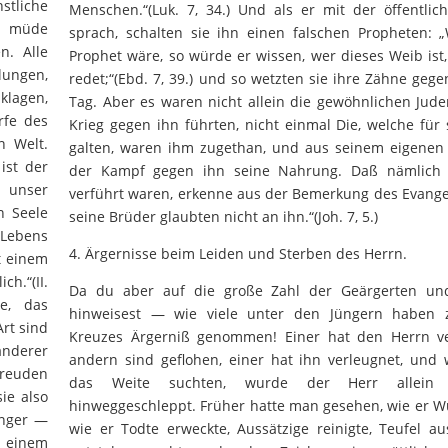
stliche
Menschen.“(Luk. 7, 34.) Und als er mit der öffentlic
ie müde
sprach, schalten sie ihn einen falschen Propheten: 
n. Alle
Prophet wäre, so würde er wissen, wer dieses Weib ist
lungen,
redet;“(Ebd. 7, 39.) und so wetzten sie ihre Zähne gege
lagen,
Tag. Aber es waren nicht allein die gewöhnlichen Jude
rfe des
Krieg gegen ihn führten, nicht einmal Die, welche für
n Welt.
galten, waren ihm zugethan, und aus seinem eigenen 
ist der
der Kampf gegen ihn seine Nahrung. Daß nämlich 
r unser
verführt waren, erkenne aus der Bemerkung des Evange
n Seele
seine Brüder glaubten nicht an ihn.“(Joh. 7, 5.)
 Lebens
4. Ärgernisse beim Leiden und Sterben des Herrn.
t einem
h.“(II.
Da du aber auf die große Zahl der Geärgerten un
e, das
hinweisest — wie viele unter den Jüngern haben 
rt sind
Kreuzes Ärgerniß genommen! Einer hat den Herrn ve
anderer
andern sind geflohen, einer hat ihn verleugnet, und 
euden
das Weite suchten, wurde der Herr allein 
ie also
hinweggeschleppt. Früher hatte man gesehen, wie er W
inger —
wie er Todte erweckte, Aussätzige reinigte, Teufel au
 einem