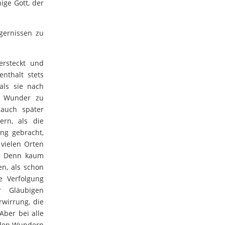
ge Gott, der
gernissen zu
ersteckt und
enthalt stets
als sie nach
n Wunder zu
 auch später
ern, als die
ung gebracht,
 vielen Orten
. Denn kaum
n, als schon
 Verfolgung
r Gläubigen
wirrung, die
Aber bei alle
n den Wundern