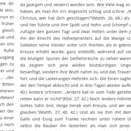
ink dir
da geärgert und verwirrt worden sein. Wie Viele mag es
e sein.
haben, als man ihn in’s Angesicht schlug und schrie: „
 nun es
Christus, wer hat dich geschlagen?“(Matth. 26, 68.) al
früher
und her führte und ihm Spott und Hohn und Schimpf
 gleich
zufügte den ganzen Tag! und zwar mitten unter dem Ju
hat und
ihn der Knecht des Hohenpriesters auf die Wange sch
t an uns
Soldaten seine Kleider unter sich theilten, als er gekr
e Ruhe
Kreuze erhöht wurde, ganz entblößt, während auf s
usgang
die blutigen Spuren der Geißelstreiche zu sehen ware
egen zu
da zeigten sich jene wilden blutdürstigen Unge
her und
besänftigt, sondern ihre Wuth nahm zu, und das Trauer
 … „der
fort, und die Lästerungen mehrten sich. Die Einen sagten
 Bitten
der den Tempel abbricht und in drei Tagen wieder aufba
herein
40.) Andere schrieen: „Andere bat er vom Tode gerettet
fielen?
retten kann er nicht!“(Ebd. 27, 42.) Noch Andere höhn
rch den
Gottes Sohn bist, steige herab vom Kreuze, und wir w
den der
glauben.“(Matth. 27, 40. 42.) Und als sie ihm mit 
u einer
Galle und Essig zum Tranke reichten unter rohem Ü
gs noch
selbst die Räuber ihn lästerten! als man sich jenes