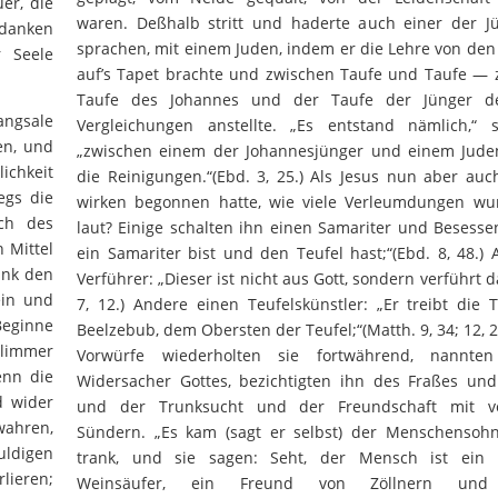
er, die
waren. Deßhalb stritt und haderte auch einer der Jü
edanken
sprachen, mit einem Juden, indem er die Lehre von de
r Seele
auf’s Tapet brachte und zwischen Taufe und Taufe — 
Taufe des Johannes und der Taufe der Jünger 
ngsale
Vergleichungen anstellte. „Es entstand nämlich,“ 
en, und
„zwischen einem der Johannesjünger und einem Juden
chkeit
die Reinigungen.“(Ebd. 3, 25.) Als Jesus nun aber au
egs die
wirken begonnen hatte, wie viele Verleumdungen wu
ch des
laut? Einige schalten ihn einen Samariter und Besess
 Mittel
ein Samariter bist und den Teufel hast;“(Ebd. 8, 48.)
ink den
Verführer: „Dieser ist nicht aus Gott, sondern verführt d
ein und
7, 12.) Andere einen Teufelskünstler: „Er treibt die 
Beginne
Beelzebub, dem Obersten der Teufel;“(Matth. 9, 34; 12, 2
limmer
Vorwürfe wiederholten sie fortwährend, nannte
enn die
Widersacher Gottes, bezichtigten ihn des Fraßes und 
d wider
und der Trunksucht und der Freundschaft mit 
wahren,
Sündern. „Es kam (sagt er selbst) der Menschensoh
ldigen
trank, und sie sagen: Seht, der Mensch ist ein 
lieren;
Weinsäufer, ein Freund von Zöllnern und 