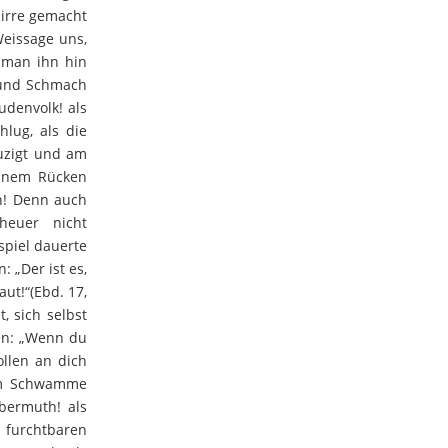
 irre gemacht
Weissage uns,
s man ihn hin
 und Schmach
denvolk! als
lug, als die
euzigt und am
einem Rücken
n! Denn auch
heuer nicht
spiel dauerte
: „Der ist es,
ut!“(Ebd. 17,
, sich selbst
ten: „Wenn du
ollen an dich
dem Schwamme
bermuth! als
 furchtbaren