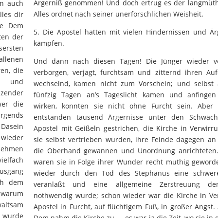
Ärgerniß genommen! Und doch ertrug es der langmüthi
nn auch
Alles ordnet nach seiner unerforschlichen Weisheit.
les dir
lle Dem
5. Die Apostel hatten mit vielen Hindernissen und Är
ten der
kämpfen.
sersten
allenen
Und dann nach diesen Tagen! Die Jünger wieder v
en, die
verborgen, verjagt, furchtsam und zitternd ihren Auf
en und
wechselnd, kamen nicht zum Vorschein; und selbst 
nzender
fünfzig Tagen an’s Tageslicht kamen und anfinge
wer die
wirken, konnten sie nicht ohne Furcht sein. Aber
irgends
entstanden tausend Ärgernisse unter den Schwäch
 Dasein
Apostel mit Geißeln gestrichen, die Kirche in Verwirr
 wieder
sie selbst vertrieben wurden, ihre Feinde dagegen an
 nehmen
die Oberhand gewannen und Unordnung anrichteten
ielfach
waren sie in Folge ihrer Wunder recht muthig geworde
usgang
wieder durch den Tod des Stephanus eine schwere
ch dem
veranlaßt und eine allgemeine Zerstreuung de
 warum
nothwendig wurde; schon wieder war die Kirche in Ver
waltsam
Apostel in Furcht, auf flüchtigem Fuß, in großer Angst. 
s wurde
Dem nahm die Kirche zu — es war ja die Zeit, wo sie i