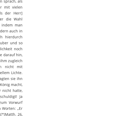
n sprach, als
r mit vielen
ls der Herr]
er die Wahl
b, indem man
ndern auch in
ch hierdurch
äuber und so
ichkeit noch
e darauf hin,
 ihm zugleich
ch nicht mit
ellem Lichte.
gten sie ihn
m König macht,
r nicht hatte,
chuldigt! Ja
 zum Vorwurf
n Worten: „Er
?“(Matth. 26,