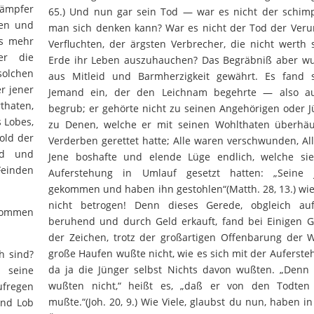
Kämpfer
65.) Und nun gar sein Tod — war es nicht der schimpf
den und
man sich denken kann? War es nicht der Tod der Verur
ts mehr
Verfluchten, der ärgsten Verbrecher, die nicht werth 
er die
Erde ihr Leben auszuhauchen? Das Begräbniß aber w
solchen
aus Mitleid und Barmherzigkeit gewährt. Es fand 
r jener
Jemand ein, der den Leichnam begehrte — also au
thaten,
begrub; er gehörte nicht zu seinen Angehörigen oder J
s Lobes,
zu Denen, welche er mit seinen Wohlthaten überhä
old der
Verderben gerettet hatte; Alle waren verschwunden, Al
nd und
Jene boshafte und elende Lüge endlich, welche si
einden
Auferstehung in Umlauf gesetzt hatten: „Seine 
gekommen und haben ihn gestohlen“(Matth. 28, 13.) wie 
nicht betrogen! Denn dieses Gerede, obgleich au
enommen
beruhend und durch Geld erkauft, fand bei Einigen Gl
der Zeichen, trotz der großartigen Offenbarung der W
große Haufen wußte nicht, wie es sich mit der Aufersteh
h sind?
da ja die Jünger selbst Nichts davon wußten. „Denn 
 seine
wußten nicht,“ heißt es, „daß er von den Todten
ufregen
mußte.“(Joh. 20, 9.) Wie Viele, glaubst du nun, haben i
und Lob