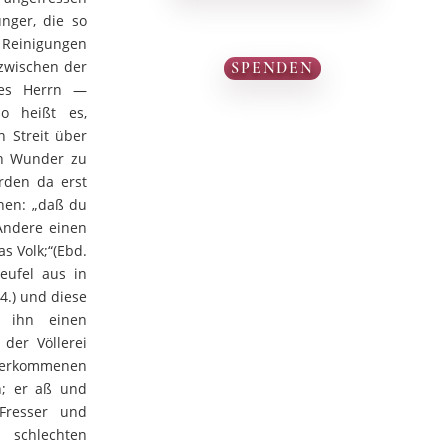
nger, die so
n Reinigungen
zwischen der
SPENDEN
des Herrn —
so heißt es,
 Streit über
ch Wunder zu
rden da erst
enen: „daß du
 Andere einen
as Volk;“(Ebd.
Teufel aus in
4.) und diese
n ihn einen
der Völlerei
verkommenen
n; er aß und
Fresser und
schlechten