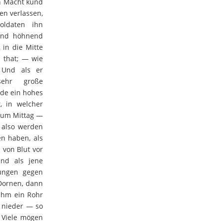
n Macht kund
en verlassen,
oldaten ihn
 und höhnend
 in die Mitte
 that; — wie
 Und als er
sehr große
de ein hohes
, in welcher
 um Mittag —
 also werden
n haben, als
 von Blut vor
und als jene
tungen gegen
 Dornen, dann
ihm ein Rohr
m nieder — so
e Viele mögen