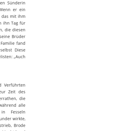
hen Sünderin
„Wenn er ein
, das mit ihm
n ihn Tag für
n, die diesen
 seine Brüder
Familie fand
selbst Diese
listen: „Auch
d Verführten
zur Zeit des
rrathen, die
während alle
in Fesseln
under wirkte,
strieb, Brode