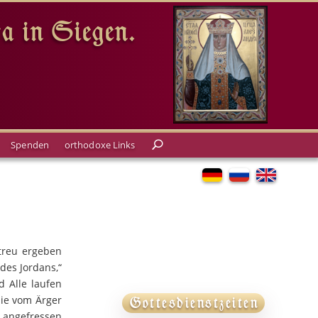
a in Siegen.
Spenden
orthodoxe Links
treu ergeben
des Jordans,“
d Alle laufen
die vom Ärger
Gottesdienstzeiten
 angefressen