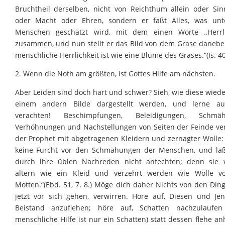
Bruchtheil derselben, nicht von Reichthum allein oder Sin
oder Macht oder Ehren, sondern er faßt Alles, was un
Menschen geschätzt wird, mit dem einen Worte „Herrli
zusammen, und nun stellt er das Bild von dem Grase daneben
menschliche Herrlichkeit ist wie eine Blume des Grases.“(Is. 40,
2. Wenn die Noth am größten, ist Gottes Hilfe am nächsten.
Aber Leiden sind doch hart und schwer? Sieh, wie diese wiede
einem andern Bilde dargestellt werden, und lerne au
verachten! Beschimpfungen, Beleidigungen, Schmäh
Verhöhnungen und Nachstellungen von Seiten der Feinde ver
der Prophet mit abgetragenen Kleidern und zernagter Wolle:
keine Furcht vor den Schmähungen der Menschen, und la
durch ihre üblen Nachreden nicht anfechten; denn sie
altern wie ein Kleid und verzehrt werden wie Wolle v
Motten.“(Ebd. 51, 7. 8.) Möge dich daher Nichts von den Ding
jetzt vor sich gehen, verwirren. Höre auf, Diesen und J
Beistand anzuflehen; höre auf, Schatten nachzulaufen
menschliche Hilfe ist nur ein Schatten) statt dessen flehe an