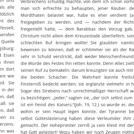
den und
Verbrechens schuldig machte, von dem ich schon vorhi
ls alle
man sich erfrechte zu behaupten, jener Räuber, de
lötzlich
Mordthaten belastet war, habe es eher verdient [a
ht des
freigegeben zu werden, und — nachdem der Richt
esselt,
freigestellt hatte, — dem Barabbas den Vorzug ga
uerofen
Christum nicht allein dem Kreuzestode überliefern, so
 Quelle
schlechten Ruf bringen wollte! Sie glaubten nämli
gsburg;
beweisen zu können, daß er schlimmer sei als der R
d Eisen
sehr in Schuld verstrickt, daß weder Menschenfreundl
n ihren
die Würde des Festes ihn retten konnte. Denn Alles zielt
en dort
seinen Ruf zu bemakeln; darum kreuzigten sie auch mit
are wie
die beiden Schächer. Die Wahrheit konnte freili
ed. Sie
Finsterniß bedeckt werden; sie erglänzte vielmehr in h
 in der
Sogar des Strebens nach unrechtmäßiger Herrschaft wa
en, daß
zu bezichtigen: „Jeder,“ sagten sie, „der sich selbst zu
daß sie
ist ein Feind des Kaisers;“(Joh. 19, 12.) so wurde er, de
en, daß
wohin er sein Haupt legen konnte, der Tyrannei bes
ben zu
selbst Gotteslästerung haben diese Verleumder ihm
erzens.
gemacht. Der Hohepriester zerriß ja sein Kleid mit de
enn was
hat Gott gelästert! Wozu haben wir noch Zeugen nöthig