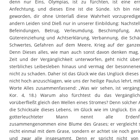
denn nur Eins, Olympias, ist zu fürchten, ist eine ern
Anfechtung, und dieses Eine ist die Sünde. Ich bin n
geworden, dir ohne Unterlaß diese Wahrheit vorzupredige
andern Leiden sind Dieß nur in unserer Einbildung: Nachstel
Befeindungen, Betrug, Verleumdung, Beschimpfung, Ank
Gütereinziehung und Achtserklärung, Verbannung, die Schä
Schwertes, Gefahren auf dem Meere, Krieg auf der ganze
Denn Dieses alles, wie man auch sonst davon denken mag, 
Zeit und der Vergänglichkeit unterworfen, geht nicht übe
sterbliches Leibesleben hinaus und vermag der besonnene
nicht zu schaden. Daher ist das Glück wie das Unglück dieses
nicht hoch anzuschlagen, wie uns der heilige Paulus lehrt, mi
Worte Alles zusammenfassend: „Was wir sehen, ist vergänglic
Kor. 4, 18.) Warum also fürchtest du das Vergänglich
vorüberfließt gleich den Wellen eines Stromes? Denn solcher A
die Schicksale dieses Lebens, im Glück wie im Unglück. Ein 
gotterleuchteter Mann nennt alle Erdenfr
zusammengenommen eine Blume des Grases; er vergleicht s
nicht einmal mit dem Grase, sondern er achtet sie noch ger
und zwar alle insgesammt. Denn er spricht nicht von