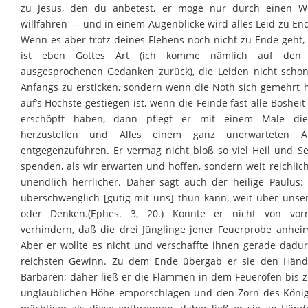
zu Jesus, den du anbetest, er möge nur durch einen W
willfahren — und in einem Augenblicke wird alles Leid zu End
Wenn es aber trotz deines Flehens noch nicht zu Ende geht,
ist eben Gottes Art (ich komme nämlich auf den 
ausgesprochenen Gedanken zurück), die Leiden nicht schon
Anfangs zu ersticken, sondern wenn die Noth sich gemehrt 
auf’s Höchste gestiegen ist, wenn die Feinde fast alle Boshei
erschöpft haben, dann pflegt er mit einem Male di
herzustellen und Alles einem ganz unerwarteten A
entgegenzuführen. Er vermag nicht bloß so viel Heil und S
spenden, als wir erwarten und hoffen, sondern weit reichlic
unendlich herrlicher. Daher sagt auch der heilige Paulus:
überschwenglich [gütig mit uns] thun kann, weit über unser
oder Denken.(Ephes. 3, 20.) Konnte er nicht von vorn
verhindern, daß die drei Jünglinge jener Feuerprobe anheim
Aber er wollte es nicht und verschaffte ihnen gerade dadu
reichsten Gewinn. Zu dem Ende übergab er sie den Hän
Barbaren; daher ließ er die Flammen in dem Feuerofen bis z
unglaublichen Höhe emporschlagen und den Zorn des Köni