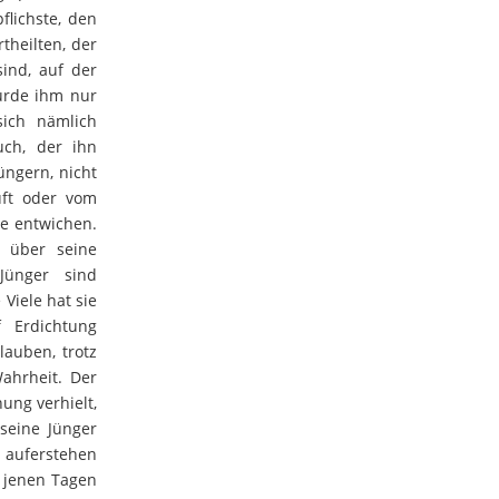
lichste, den
theilten, der
sind, auf der
urde ihm nur
sich nämlich
ch, der ihn
üngern, nicht
uft oder vom
le entwichen.
e über seine
Jünger sind
Viele hat sie
f Erdichtung
auben, trotz
ahrheit. Der
ung verhielt,
seine Jünger
 auferstehen
n jenen Tagen