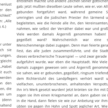
entstehen machte und andere Zeichen seiner göttliche
nenlust
gab; jetzt mußten dieselben Leute sehen, wie er, von All
ter den
gebunden fortgeführt ward, während gemeine S
chkeit“
umringten und die jüdischen Priester ihn lärmend
: „Alle
begleiteten, wie die Feinde alle ihn, den Vereinsamten,
 6.)
nahmen, wie selbst der Verräther dabei war und groß
Viele werden damals Ärgerniß genommen haben!
gegeißelt ward? Wahrscheinlich war eine 
r unter
Menschenmenge dabei zugegen. Denn man feierte gera
ch sie
Fest, das alle Juden zusammenführte, und die Stadt
ungen,
dieses verbrecherische Trauerspiel — und zwar gerade
gleicht
aufgeführt wurde, war eben die Hauptstadt. Wie Viele
 „Habet
damals zugegen gewesen sein und Ärgerniß genomme
ßt euch
sie sahen, wie er gebunden, gegeißelt, ringsum triefend
 werden
dem Richterstuhl des Landpflegers verhört ward! 
on den
vielfachen, ununterbrochenen, anhaltenden Verspot
en, die
ihn in’s Werk gesetzt wurden! Jetzt krönten sie ihn mit
enen um
zogen sie ihm einen Kriegsmantel an, dann gaben sie 
 (denn
in die Hand, dann fielen sie wie zur Anbetung vor ih
haltend
übten sie gegen ihn Hohn und Spott jeglicher Art. Wi