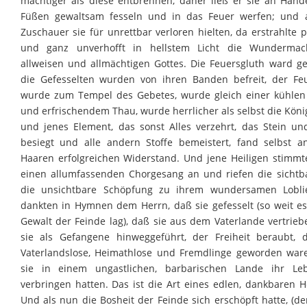
mächtiger als diese entbrennen, daher ließ er sie an Hän
Füßen gewaltsam fesseln und in das Feuer werfen; und a
Zuschauer sie für unrettbar verloren hielten, da erstrahlte p
und ganz unverhofft in hellstem Licht die Wundermac
allweisen und allmächtigen Gottes. Die Feuersgluth ward gef
die Gefesselten wurden von ihren Banden befreit, der Fe
wurde zum Tempel des Gebetes, wurde gleich einer kühlen
und erfrischendem Thau, wurde herrlicher als selbst die Köni
und jenes Element, das sonst Alles verzehrt, das Stein un
besiegt und alle andern Stoffe bemeistert, fand selbst a
Haaren erfolgreichen Widerstand. Und jene Heiligen stimmt
einen allumfassenden Chorgesang an und riefen die sichtb
die unsichtbare Schöpfung zu ihrem wundersamen Lobli
dankten in Hymnen dem Herrn, daß sie gefesselt (so weit es
Gewalt der Feinde lag), daß sie aus dem Vaterlande vertrieb
sie als Gefangene hinweggeführt, der Freiheit beraubt, 
Vaterlandslose, Heimathlose und Fremdlinge geworden war
sie in einem ungastlichen, barbarischen Lande ihr Le
verbringen hatten. Das ist die Art eines edlen, dankbaren H
Und als nun die Bosheit der Feinde sich erschöpft hatte, (d