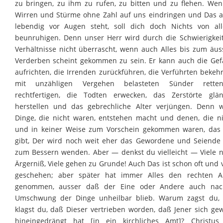
zu bringen, zu ihm zu rufen, zu bitten und zu flehen. We
Wirren und Stürme ohne Zahl auf uns eindringen und Das al
lebendig vor Augen steht, soll dich doch Nichts von a
beunruhigen. Denn unser Herr wird durch die Schwierigkei
Verhältnisse nicht überrascht, wenn auch Alles bis zum äus
Verderben scheint gekommen zu sein. Er kann auch die Gef
aufrichten, die Irrenden zurückführen, die Verführten bekehr
mit unzähligen Vergehen belasteten Sünder rett
rechtfertigen, die Todten erwecken, das Zerstörte glä
herstellen und das gebrechliche Alter verjüngen. Denn 
Dinge, die nicht waren, entstehen macht und denen, die n
und in keiner Weise zum Vorschein gekommen waren, das
gibt, Der wird noch weit eher das Gewordene und Seiende
zum Bessern wenden. Aber — denkst du vielleicht — Viele
Ärgerniß, Viele gehen zu Grunde! Auch Das ist schon oft und v
geschehen; aber später hat immer Alles den rechten A
genommen, ausser daß der Eine oder Andere auch na
Umschwung der Dinge unheilbar blieb. Warum zagst du,
klagst du, daß Dieser vertrieben worden, daß Jener sich ge
hineingedrängt hat [in ein kirchliches Amt]? Christu