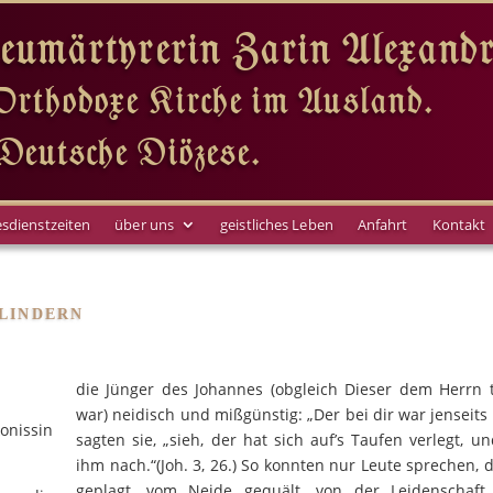
Neumärtyrerin Zarin Alexandr
rthodoxe Kirche im Ausland.
Deutsche Diözese.
sdienstzeiten
über uns
geistliches Leben
Anfahrt
Kontakt
 LINDERN
die Jünger des Johannes (obgleich Dieser dem Herrn 
war) neidisch und mißgünstig: „Der bei dir war jenseits 
nissin
sagten sie, „sieh, der hat sich auf’s Taufen verlegt, un
ihm nach.“(Joh. 3, 26.) So konnten nur Leute sprechen, 
geplagt, vom Neide gequält, von der Leidenschaft