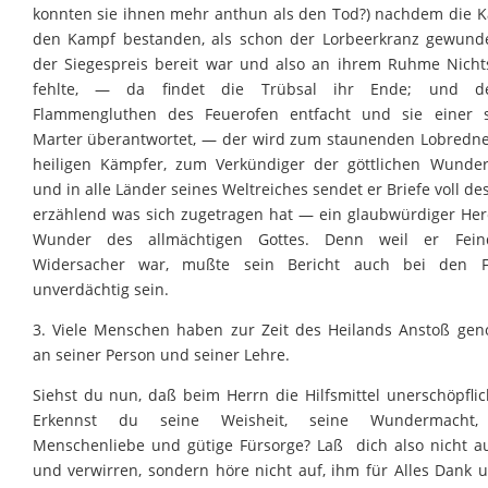
konnten sie ihnen mehr anthun als den Tod?) nachdem die 
den Kampf bestanden, als schon der Lorbeerkranz gewun
der Siegespreis bereit war und also an ihrem Ruhme Nich
fehlte, — da findet die Trübsal ihr Ende; und d
Flammengluthen des Feuerofen entfacht und sie einer 
Marter überantwortet, — der wird zum staunenden Lobredne
heiligen Kämpfer, zum Verkündiger der göttlichen Wunder
und in alle Länder seines Weltreiches sendet er Briefe voll de
erzählend was sich zugetragen hat — ein glaubwürdiger Her
Wunder des allmächtigen Gottes. Denn weil er Fei
Widersacher war, mußte sein Bericht auch bei den F
unverdächtig sein.
3. Viele Menschen haben zur Zeit des Heilands Anstoß g
an seiner Person und seiner Lehre.
Siehst du nun, daß beim Herrn die Hilfsmittel unerschöpflic
Erkennst du seine Weisheit, seine Wundermacht,
Menschenliebe und gütige Fürsorge? Laß dich also nicht a
und verwirren, sondern höre nicht auf, ihm für Alles Dank 