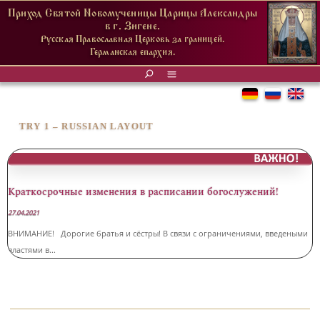
Приход Святой Новомученицы Царицы Александры
в г. Зигене.
Русская Православная Церковь за границей.
Германская епархия.
TRY 1 – RUSSIAN LAYOUT
Краткосрочные изменения в расписании богослужений!
27.04.2021
ВНИМАНИЕ! Дорогие братья и сёстры! В связи с ограничениями, введеными
властями в...