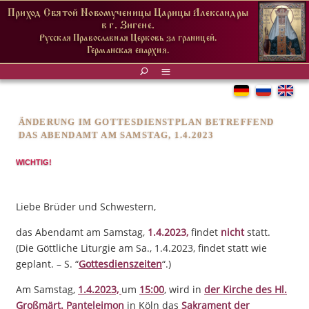
Приход Святой Новомученицы Царицы Александры
в г. Зигене.
Русская Православная Церковь за границей.
Германская епархия.
ÄNDERUNG IM GOTTESDIENSTPLAN BETREFFEND
DAS ABENDAMT AM SAMSTAG, 1.4.2023
WICHTIG!
Liebe Brüder und Schwestern,
das Abendamt am Samstag,
1.4.2023,
findet
nicht
statt.
(Die Göttliche Liturgie am Sa., 1.4.2023, findet statt wie
geplant. – S. “
Gottesdienszeiten
“.)
Am Samstag,
1.4.2023,
um
15:00
, wird in
der Kirche des Hl.
Großmärt. Panteleimon
in Köln das
Sakrament der