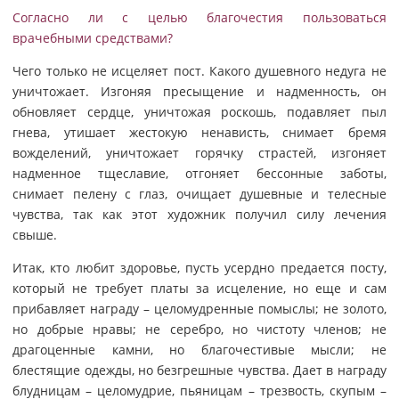
Согласно ли с целью благочестия пользоваться
врачебными средствами?
Чего только не исцеляет пост. Какого душевного недуга не
уничтожает. Изгоняя пресыщение и надменность, он
обновляет сердце, уничтожая роскошь, подавляет пыл
гнева, утишает жестокую ненависть, снимает бремя
вожделений, уничтожает горячку страстей, изгоняет
надменное тщеславие, отгоняет бессонные заботы,
снимает пелену с глаз, очищает душевные и телесные
чувства, так как этот художник получил силу лечения
свыше.
Итак, кто любит здоровье, пусть усердно предается посту,
который не требует платы за исцеление, но еще и сам
прибавляет награду – целомудренные помыслы; не золото,
но добрые нравы; не серебро, но чистоту членов; не
драгоценные камни, но благочестивые мысли; не
блестящие одежды, но безгрешные чувства. Дает в награду
блудницам – целомудрие, пьяницам – трезвость, скупым –