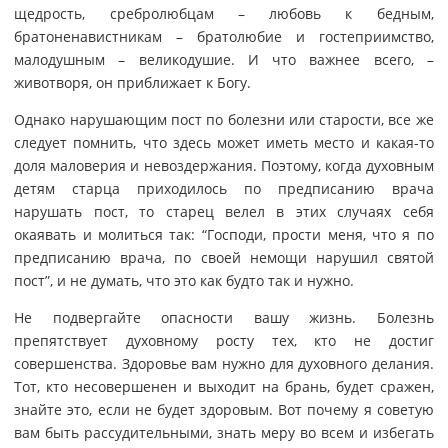
щедрость, сребролюбцам – любовь к бедным,
братоненавистникам – братолюбие и гостеприимство,
малодушным – великодушие. И что важнее всего, –
животворя, он приближает к Богу.
Однако нарушающим пост по болезни или старости, все же
следует помнить, что здесь может иметь место и какая-то
доля маловерия и невоздержания. Поэтому, когда духовным
детям старца приходилось по предписанию врача
нарушать пост, то старец велел в этих случаях себя
окаявать и молиться так: “Господи, прости меня, что я по
предписанию врача, по своей немощи нарушил святой
пост”, и не думать, что это как будто так и нужно.
Не подвергайте опасности вашу жизнь. Болезнь
препятствует духовному росту тех, кто не достиг
совершенства. Здоровье вам нужно для духовного делания.
Тот, кто несовершенен и выходит на брань, будет сражен,
знайте это, если не будет здоровым. Вот почему я советую
вам быть рассудительными, знать меру во всем и избегать