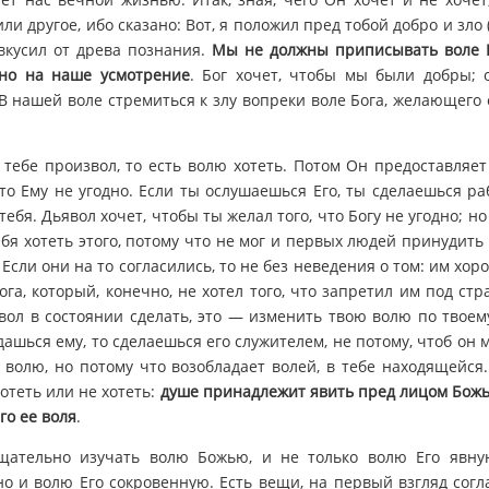
ли другое, ибо сказано: Вот, я положил пред тобой добро и зло
 вкусил от древа познания.
Мы не должны приписывать воле Б
ено на наше усмотрение
. Бог хочет, чтобы мы были добры; 
 В нашей воле стремиться к злу вопреки воле Бога, желающего
 тебе произвол, то есть волю хотеть. Потом Он предоставляет
что Ему не угодно. Если ты ослушаешься Его, ты сделаешься ра
ебя. Дьявол хочет, чтобы ты желал того, что Богу не угодно; н
ебя хотеть этого, потому что не мог и первых людей принудить
 Если они на то согласились, то не без неведения о том: им хо
ога, который, конечно, не хотел того, что запретил им под стр
явол в состоянии сделать, это — изменить твою волю по твоем
дашься ему, то сделаешься его служителем, не потому, чтоб он м
 волю, но потому что возобладает волей, в тебе находящейся.
отеть или не хотеть:
душе принадлежит явить пред лицом Божь
го ее воля
.
щательно изучать волю Божью, и не только волю Его явну
но и волю Его сокровенную. Есть вещи, на первый взгляд сог