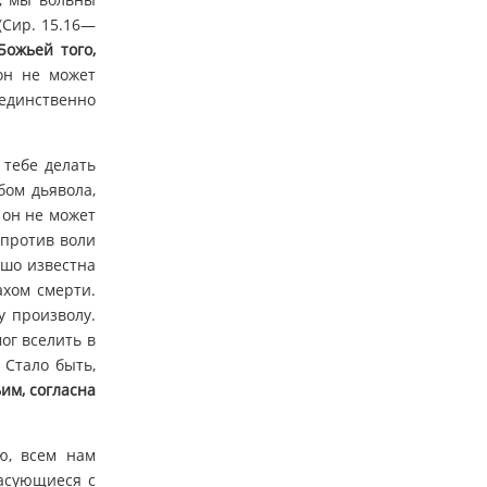
 (Сир. 15.16—
ожьей того,
он не может
 единственно
 тебе делать
бом дьявола,
о он не может
 против воли
рошо известна
ахом смерти.
у произволу.
ог вселить в
 Стало быть,
им, согласна
ю, всем нам
ласующиеся с