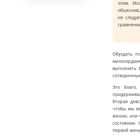
злом. Мо
объяснив,
не следуе
сравнении
Обуздать п
милосердием
выполнять Е
сотворенные 
Это благо
придерживал
Вторая девс
чтобы мы в
женою, или 
состоянии. 
первой жены