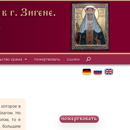
 г. Зигене.
.
ьство храма
пожертвовать
ссылки
 которое в
благом. Но
пожертвовать
лом, то я
д большим