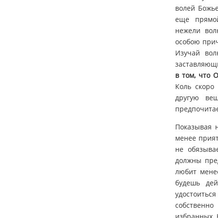
волей Божье
еще прямой
нежели волю
особою прич
Изучай вол
заставляющи
в том, что 
Коль скоро
другую ве
предпочитае
Показывая н
менее прият
не обязыва
должны пред
любит менее
будешь дей
удостоиться
собственно
избранных. 