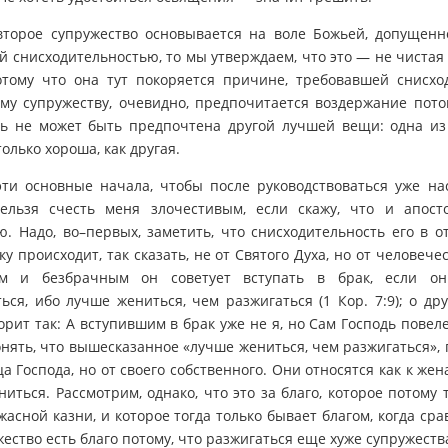
 второе супружество основывается на воле Божьей, допущенн
 снисходительностью, то мы утверждаем, что это — не чистая
отому что она тут покоряется причине, требовавшей снисхо
му супружеству, очевидно, предпочитается воздержание пото
ь не может быть предпочтена другой лучшей вещи: одна из
олько хороша, как другая.
эти основные начала, чтобы после руководствоваться уже на
Нельзя счесть меня злочестивым, если скажу, что и апост
. Надо, во–первых, заметить, что снисходительность его в 
у происходит, так сказать, не от Святого Духа, но от человече
ам и безбрачным он советует вступать в брак, если он
ься, ибо лучше жениться, чем разжигаться (1 Кор. 7:9); о др
орит так: А вступившим в брак уже не я, но Сам Господь повеле
онять, что вышесказанное «лучше жениться, чем разжигаться»,
а Господа, но от своего собственного. Они относятся как к жен
иться. Рассмотрим, однако, что это за благо, которое потому т
жасной казни, и которое тогда только бывает благом, когда сра
жество есть благо потому, что разжигаться еще хуже супружеств