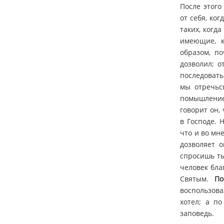
После этого
от себя, ког
таких, когд
имеющие, к
образом, п
дозволил; о
последовать
мы отречься
помышление
говорит он,
в Господе. 
что и во мн
дозволяет о
спросишь ты
человек бла
Святым.
По
воспользова
хотел; а п
заповедь.