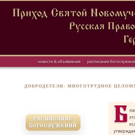
Приход Святой Новомуче
Русская Право
Ге
новости & объявления
расписание богослужен
ДОБРОДЕТЕЛИ: МНОГОТРУДНОЕ ЦЕЛОМ
Б
ла
эт
РАСПИСАНИЕ
ес
БОГОСЛУЖЕНИЙ
утвержда