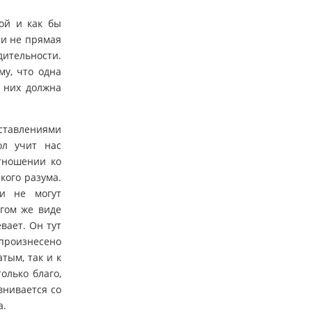
ой и как бы
 и не прямая
дительности.
му, что одна
 них должна
ставлениями
ол учит нас
отношении ко
ского разума.
и не могут
угом же виде
вает. Он тут
 произнесено
атым, так и к
олько благо,
внивается со
а.