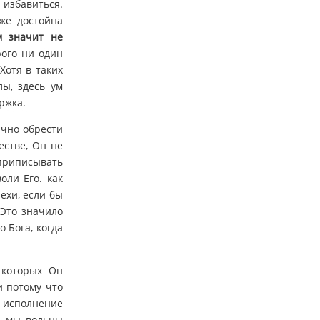
избавиться.
же достойна
м значит не
рого ни один
Хотя в таких
ы, здесь ум
ржка.
ично обрести
естве, Он не
 приписывать
оли Его. как
ехи, если бы
 Это значило
 Бога, когда
 которых Он
и потому что
 исполнение
т, мы вольны