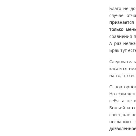
Благо не до
случае отч
признается 
только мен
сравнения п
А раз нельз
Брак тут ес
Следователь
касается не
на то, что е
О повторном
Но если жени
себя, а не
Божьей и со
совет, как 
посланиях 
дозволенное