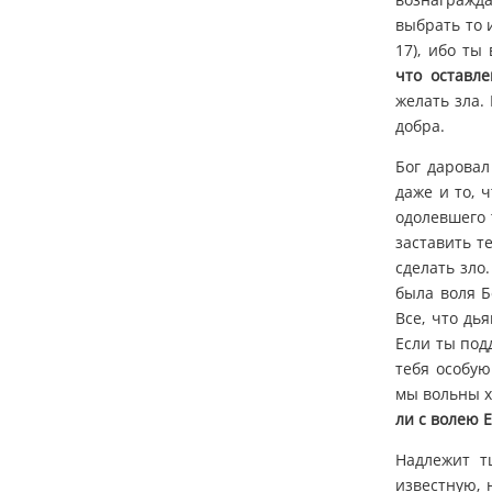
выбрать то и
17), ибо ты
что оставл
желать зла.
добра.
Бог даровал
даже и то, 
одолевшего т
заставить т
сделать зло.
была воля Б
Все, что дь
Если ты под
тебя особую
мы вольны х
ли с волею Е
Надлежит т
известную, 