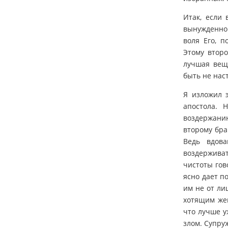
Итак, если
вынужденной
воля Его, п
Этому второ
лучшая вещ
быть не наст
Я изложил 
апостола. 
воздержанию
второму брак
Ведь вдов
воздерживат
чистоты гов
ясно дает п
им не от лиц
хотящим жен
что лучше у
злом. Супру