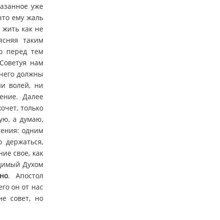
казанное уже
 что ему жаль
 жить как не
ясняя таким
о перед тем
 Советуя нам
 чего должны
ни волей, ни
ение. Далее
очет, только
ую, а думаю,
нения: одним
о держаться,
ие свое, как
одимый Духом
но
. Апостол
го он от нас
е совет, но