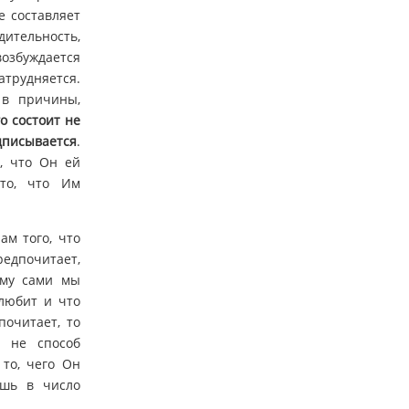
е составляет
ительность,
возбуждается
атрудняется.
 в причины,
о состоит не
дписывается
.
, что Он ей
то, что Им
ам того, что
редпочитает,
Ему сами мы
 любит и что
почитает, то
о не способ
 то, чего Он
ешь в число