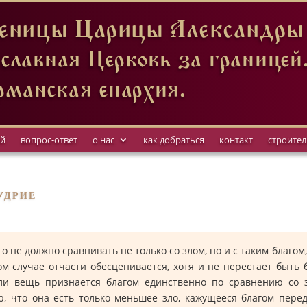
ницы Царицы Александры в
славная Церковь за границей
рманская епархия.
ий
вопрос-ответ
о нас
как добраться
контакт
строител
УДРИЕ
го не должно сравнивать не только со злом, но и с таким благом,
ом случае отчасти обесценивается, хотя и не перестает быть 
ли вещь признается благом единственно по сравнению со з
ю, что она есть только меньшее зло, кажущееся благом пере