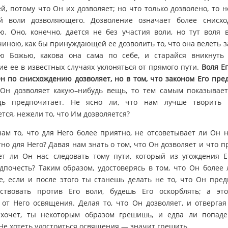
й, потому что Он их дозволяет; но что только дозволено, то н
 воли дозволяющего. Дозволение означает более снисход
. Оно, конечно, дается не без участия воли, но тут воля 
иною, как бы принуждающей ее дозволить то, что она велеть з
ю Божью, какова она сама по себе, и старайся вникнуть
е ее в известных случаях уклоняться от прямого пути.
Воля Ег
Он по снисхождению дозволяет, но в том, что законом Его пре
 Он дозволяет какую–нибудь вещь, то тем самым показывает
щь предпочитает. Не ясно ли, что нам лучше творить 
тся, нежели то, что Им дозволяется?
ам то, что для Него более приятно, не отсоветывает ли Он н
но для Него? Давая нам знать о том, что Он дозволяет и что п
ет ли Он нас следовать тому пути, который из угождения 
почесть? Таким образом, удостоверясь в том, что Он более
, если и после этого ты станешь делать не то, что Он пред
ствовать против Его воли, будешь Его оскорблять; а эт
 от Него освящения. Делая то, что Он дозволяет, и отвергая
 хочет, ты некоторым образом грешишь, и едва ли попад
Не хотеть удостоиться освящения — значит грешить.