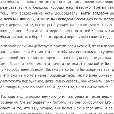
ственность — вовсе не знать того, от чего после захочешь 
резирать то, что слишком хорошо нам известно. Третья так
отому что воздержание есть добродетель.
Быть воздержны
м, чего мы лишены, и лишены Господом Богом
, без воли Кото
дет с дерева, пи одна птица не упадет на землю (Матф. 10:29). 
ловек должен обратиться к вере и именно в ней черпать сил
бования плоти, в борьбе с которыми вере нужны совет и подде
во второй брак, мы действуем против воли Божьей, желая втор
 нас лишил. Если бы Бог хотел, чтобы мы оставались в супруж
нас первой жены. Чистосердечная, настоящая вера не должна
Божьей, льстя себя тем, что ничего не может произойти без в
т у нас собственной воли. Весьма легко было бы извинить все гр
, что они не могут иначе производиться, как по воле Божьей.
уничтожить вероучение, даже, смею сказать, уничтожить Самого
ал говорить, что по воле Его Он делает то, чего Сам не хочет.
 Господь под угрозою вечного огня запрещать такие вещи,
 сомнения, Он запрещает их потому, что они оскорбляют Его, 
елает. А то, что Ему угодно, Он велит нам исполнять, и за
ет нас вечной жизнью. Итак, зная, чего Он хочет и не хоче