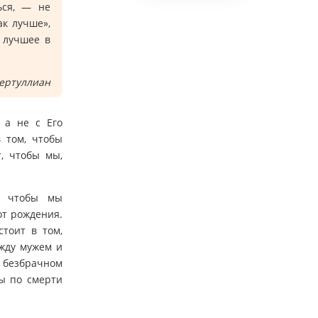
ься, — не
ак лучше»,
о лучшее в
ертуллиан
 а не с Его
в том, чтобы
т, чтобы мы,
, чтобы мы
от рождения.
стоит в том,
жду мужем и
в безбрачном
мы по смерти