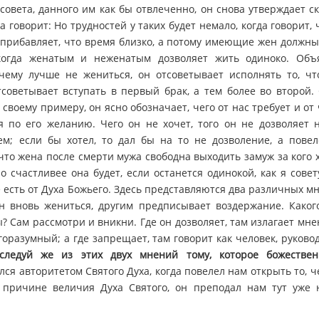
 совета, данного им как бы отвлеченно, он снова утверждает с
да говорит: Но трудностей у таких будет немало, когда говорит,
а прибавляет, что время близко, а потому имеющие жен должны
огда женатым и неженатым дозволяет жить одиноко. Объ
очему лучше не жениться, он отсоветывает исполнять то, чт
тсоветывает вступать в первый брак, а тем более во второй.
 своему примеру, он ясно обозначает, чего от нас требует и от
 по его желанию. Чего он не хочет, того он не дозволяет 
м; если бы хотел, то дал бы на то не дозволение, а повел
 что жена после смерти мужа свободна выходить замуж за кого х
Но счастливее она будет, если останется одинокой, как я совет
е есть от Духа Божьего. Здесь представляются два различных м
н вновь жениться, другим предписывает воздержание. Каког
? Сам рассмотри и вникни. Где он дозволяет, там излагает мнен
горазумный; а где запрещает, там говорит как человек, руков
следуй же из этих двух мнений тому, которое божествен
лся авторитетом Святого Духа, когда повелел нам открыть то, че
о причине величия Духа Святого, он преподал нам тут уже н