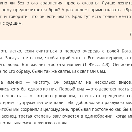
жно ли без этого сравнения просто сказать: Лучше женит
 чему предпочитается брак? А раз нельзя прямо сказать: «Бр
т и говорить, что он есть благо. Брак тут есть только нечт
 с худшим.
Т
лоть легко, если считаться в первую очередь с волей Бога,
. Заслуга не в том, чтобы прибегать к Его милосердию, а 
го волю. Бог желает чистоты нашей (1 Фесс. 4:3). Он хоче
по Его образу, были так же святы, как свят Он Сам.
, а именно — чистоту, Он разделил на несколько видов
ись хотя бы одного из них. Первый вид — это девственность 
твенность — от второго рождения, то есть от крещения, со
о время супружества очищали себя добровольно разлукою ме
чтобы мы сохраняли целомудрие, пребывая постоянно как бы 
Наконец, третья степень заключается в единобрачии, когда 
 отказываемся от женского пола.