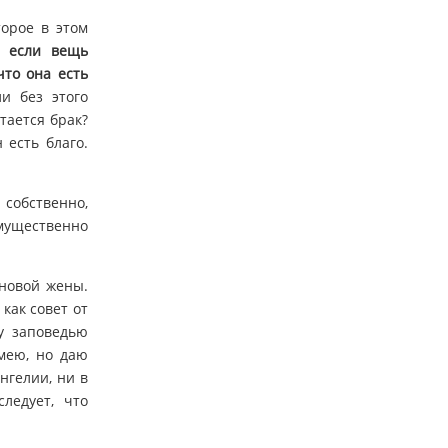
торое в этом
 если вещь
что она есть
и без этого
тается брак?
 есть благо.
 собственно,
имущественно
 новой жены.
 как совет от
у заповедью
имею, но даю
нгелии, ни в
ледует, что