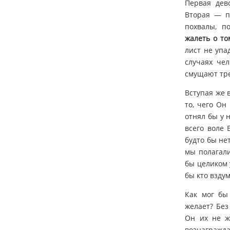
Первая дев
Вторая — п
похвалы, п
жалеть о то
лист не упа
случаях че
смущают тре
Вступая же 
то, чего Он
отнял бы у 
всего воле 
будто бы не
мы полагали
бы целиком 
бы кто вздум
Как мог бы
желает? Без
Он их не ж
вознагражда