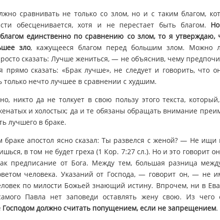
лжно сравнивать не только со злом, но и с таким благом, ко
асти обесценивается, хотя и не перестает быть благом.
Но
благом единственно по сравнению со злом, то я утверждаю, 
ьшее зло
, кажущееся благом перед большим злом. Можно л
росто сказать: Лучше жениться, — не объяснив, чему предпочи
я прямо сказать: «Брак лучше», не следует и говорить, что он
ть только нечто лучшее в сравнении с худшим.
но, никто да не толкует в свою пользу этого текста, который,
женатых и холостых; да и те обязаны обращать внимание пре
сть лучшего в браке.
 браке апостол ясно сказал: Ты развелся с женой? — Не ищи
шься, в том не будет греха (1 Кор. 7:27 сл.). Но и это говорит он
 как предписание от Бога. Между тем, большая разница межд
ветом человека. Указаний от Господа, — говорит он, — не 
человек по милости Божьей знающий истину. Впрочем, ни в Ева
самого Павла нет заповеди оставлять жену свою. Из чего с
 Господом должно считать попущением, если не запрещением
.