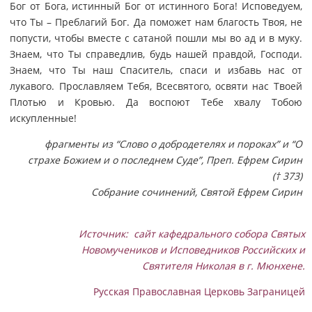
Бог от Бога, истинный Бог от истинного Бога! Исповедуем,
что Ты – Преблагий Бог. Да поможет нам благость Твоя, не
попусти, чтобы вместе с сатаной пошли мы во ад и в муку.
Знаем, что Ты справедлив, будь нашей правдой, Господи.
Знаем, что Ты наш Спаситель, спаси и избавь нас от
лукавого. Прославляем Тебя, Всесвятого, освяти нас Твоей
Плотью и Кровью. Да воспоют Тебе хвалу Тобою
искупленные!
фрагменты из “Слово о добродетелях и пороках” и “О
страхе Божием и о последнем Суде”, Преп. Ефрем Сирин
(† 373)
Собрание сочинений, Святой Ефрем Сирин
Источник: сайт кафедрального собора Святых
Новомучеников и Исповедников Российских и
Святителя Николая в г. Мюнхене.
Русская Православная Церковь Заграницей