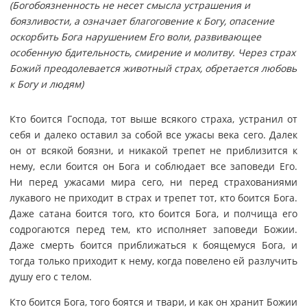
(Богобоязненность не несет смысла устрашения и
боязливости, а означает благоговение к Богу, опасение
оскорбить Бога нарушением Его воли, развивающее
особенную бдительность, смирение и молитву. Через страх
Божий преодолевается животный страх, обретается любовь
к Богу и людям)
Кто боится Господа, тот выше всякого страха, устранил от
себя и далеко оставил за собой все ужасы века сего. Далек
он от всякой боязни, и никакой трепет не приблизится к
нему, если боится он Бога и соблюдает все заповеди Его.
Ни перед ужасами мира сего, ни перед страхованиями
лукавого не приходит в страх и трепет тот, кто боится Бога.
Даже сатана боится того, кто боится Бога, и полчища его
содрогаются перед тем, кто исполняет заповеди Божии.
Даже смерть боится приближаться к боящемуся Бога, и
тогда только приходит к нему, когда повелено ей разлучить
душу его с телом.
Кто боится Бога, того боятся и твари, и как он хранит Божии