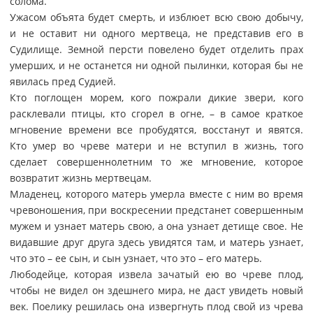
солома.
Ужасом объята будет смерть, и изблюет всю свою добычу,
и не оставит ни одного мертвеца, не представив его в
Судилище. Земной персти повелено будет отделить прах
умерших, и не останется ни одной пылинки, которая бы не
явилась пред Судией.
Кто поглощен морем, кого пожрали дикие звери, кого
расклевали птицы, кто сгорел в огне, – в самое краткое
мгновение времени все пробудятся, восстанут и явятся.
Кто умер во чреве матери и не вступил в жизнь, того
сделает совершеннолетним то же мгновение, которое
возвратит жизнь мертвецам.
Младенец, которого матерь умерла вместе с ним во время
чревоношения, при воскресении предстанет совершенным
мужем и узнает матерь свою, а она узнает детище свое. Не
видавшие друг друга здесь увидятся там, и матерь узнает,
что это – ее сын, и сын узнает, что это – его матерь.
Любодейце, которая извела зачатый ею во чреве плод,
чтобы не видел он здешнего мира, не даст увидеть новый
век. Поелику решилась она извергнуть плод свой из чрева