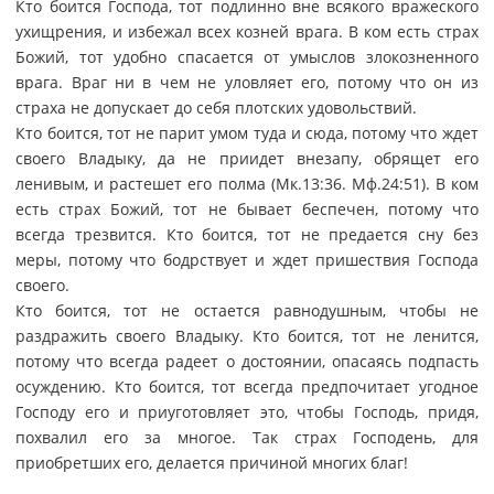
Кто боится Господа, тот подлинно вне всякого вражеского
ухищрения, и избежал всех козней врага. В ком есть страх
Божий, тот удобно спасается от умыслов злокозненного
врага. Враг ни в чем не уловляет его, потому что он из
страха не допускает до себя плотских удовольствий.
Кто боится, тот не парит умом туда и сюда, потому что ждет
своего Владыку, да не приидет внезапу, обрящет его
ленивым, и растешет его полма (Мк.13:36. Мф.24:51). В ком
есть страх Божий, тот не бывает беспечен, потому что
всегда трезвится. Кто боится, тот не предается сну без
меры, потому что бодрствует и ждет пришествия Господа
своего.
Кто боится, тот не остается равнодушным, чтобы не
раздражить своего Владыку. Кто боится, тот не ленится,
потому что всегда радеет о достоянии, опасаясь подпасть
осуждению. Кто боится, тот всегда предпочитает угодное
Господу его и приуготовляет это, чтобы Господь, придя,
похвалил его за многое. Так страх Господень, для
приобретших его, делается причиной многих благ!