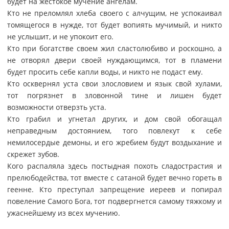
будет на жестокое мучение ангелам.
Кто не преломлял хлеба своего с алчущим, не успокаивал
томящегося в нужде, тот будет вопиять мучимый, и никто
не услышит, и не упокоит его.
Кто при богатстве своем жил сластолюбиво и роскошно, а
не отворял двери своей нуждающимся, тот в пламени
будет просить себе капли воды, и никто не подаст ему.
Кто осквернял уста свои злословием и язык свой хулами,
тот погрязнет в зловонной тине и лишен будет
возможности отверзть уста.
Кто грабил и угнетал других, и дом свой обогащал
неправедным достоянием, того повлекут к себе
немилосердые демоны, и его жребием будут воздыхание и
скрежет зубов.
Кого распаляла здесь постыдная похоть сладострастия и
прелюбодейства, тот вместе с сатаной будет вечно гореть в
геенне. Кто преступал запрещение иереев и попирал
повеление Самого Бога, тот подвергнется самому тяжкому и
ужаснейшему из всех мучению.