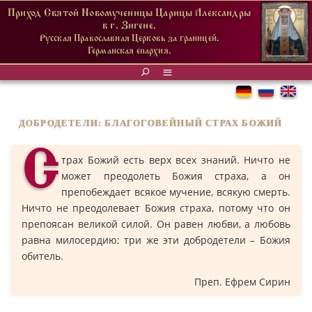
Приход Святой Новомученицы Царицы Александры
в г. Зигене.
Русская Православная Церковь за границей.
Германская епархия.
ДОБРОДЕТЕЛИ: БЛАГОГОВЕЙНЫЙ СТРАХ БОЖИЙ
С
трах Божий есть верх всех знаний. Ничто не
может преодолеть Божия страха, а он
препобеждает всякое мучение, всякую смерть.
Ничто не преодолевает Божия страха, потому что он
препоясан великой силой. Он равен любви, а любовь
равна милосердию; три же эти добродетели – Божия
обитель.
Преп. Ефрем Сирин