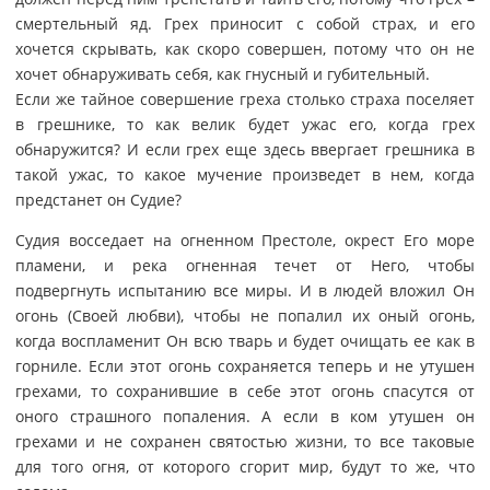
смертельный яд. Грех приносит с собой страх, и его
хочется скрывать, как скоро совершен, потому что он не
хочет обнаруживать себя, как гнусный и губительный.
Если же тайное совершение греха столько страха поселяет
в грешнике, то как велик будет ужас его, когда грех
обнаружится? И если грех еще здесь ввергает грешника в
такой ужас, то какое мучение произведет в нем, когда
предстанет он Судие?
Судия восседает на огненном Престоле, окрест Его море
пламени, и река огненная течет от Него, чтобы
подвергнуть испытанию все миры. И в людей вложил Он
огонь (Своей любви), чтобы не попалил их оный огонь,
когда воспламенит Он всю тварь и будет очищать ее как в
горниле. Если этот огонь сохраняется теперь и не утушен
грехами, то сохранившие в себе этот огонь спасутся от
оного страшного попаления. А если в ком утушен он
грехами и не сохранен святостью жизни, то все таковые
для того огня, от которого сгорит мир, будут то же, что