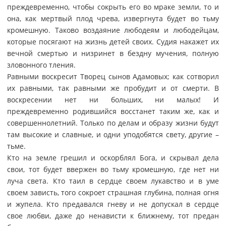
преждевременно, чтобы сокрыть его во мраке земли, то и
она, как мертвый плод чрева, извергнута будет во тьму
кромешную. Таково воздаяние любодеям и любодейцам,
которые посягают на жизнь детей своих. Судия накажет их
вечной смертью и низринет в бездну мучения, полную
зловонного тления.
Равными воскресит Творец сынов Адамовых; как сотворил
их равными, так равными же пробудит и от смерти. В
воскресении нет ни больших, ни малых! И
преждевременно родившийся восстанет таким же, как и
совершеннолетний. Только по делам и образу жизни будут
там высокие и славные, и одни уподобятся свету, другие –
тьме.
Кто на земле грешил и оскорблял Бога, и скрывал дела
свои, тот будет ввержен во тьму кромешную, где нет ни
луча света. Кто таил в сердце своем лукавство и в уме
своем зависть, того сокроет страшная глубина, полная огня
и жупела. Кто предавался гневу и не допускал в сердце
свое любви, даже до ненависти к ближнему, тот предан