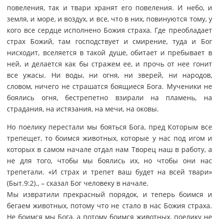
повеления, так и твари хранят его повеления. И небо, и
земля, и море, и воздух, и все, что в них, повинуются тому, у
кого все сердце исполнено Божия страха. Где преобладает
страх Божий, там господствует и смирение, туда и Бог
нисходит, вселяется в такой душе, обитает и пребывает в
ней, и делается как бы стражем ее, и прочь от нее гонит
все ужасы. Ни воды, ни огня, ни зверей, ни народов,
словом, ничего не страшатся боящиеся Бога. Мученики не
боялись огня, бестрепетно взирали на пламень, на
страдания, на истязания, на мечи, на оковы.
Но поелику перестали мы бояться Бога, пред Которым все
трепещет, то боимся животных, которые у нас под игом и
которых в самом начале отдал нам Творец наш в работу, а
не для того, чтобы мы боялись их, но чтобы они нас
трепетали. «И страх и трепет ваш будет на всей твари»
(Быт.9:2)., – сказал Бог человеку в начале.
Мы извратили прекрасный порядок, и теперь боимся и
бегаем животных, потому что не стало в нас Божия страха.
Не боимся мы Бога, а потому боимся животных, поелику не