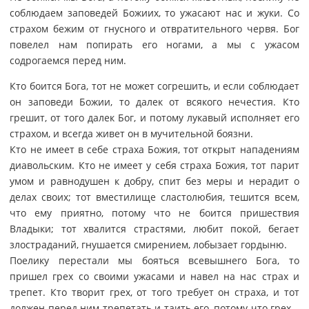
соблюдаем заповедей Божиих, то ужасают нас и жуки. Со
страхом бежим от гнусного и отвратительного червя. Бог
повелел нам попирать его ногами, а мы с ужасом
содрогаемся перед ним.
Кто боится Бога, тот не может согрешить, и если соблюдает
он заповеди Божии, то далек от всякого нечестия. Кто
грешит, от того далек Бог, и потому лукавый исполняет его
страхом, и всегда живет он в мучительной боязни.
Кто не имеет в себе страха Божия, тот открыт нападениям
диавольским. Кто не имеет у себя страха Божия, тот парит
умом и равнодушен к добру, спит без меры и нерадит о
делах своих; тот вместилище сластолюбия, тешится всем,
что ему приятно, потому что не боится пришествия
Владыки; тот хвалится страстями, любит покой, бегает
злостраданий, гнушается смирением, лобызает гордыню.
Поелику перестали мы бояться всевышнего Бога, то
пришел грех со своими ужасами и навел на нас страх и
трепет. Кто творит грех, от того требует он страха, и тот
должен перед ним трепетать и таить его, потому что грех –