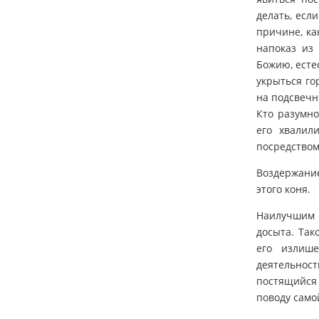
делать, есл
причине, ка
напоказ из 
Божию, есте
укрыться го
на подсвечни
Кто разумно
его хвалил
посредством
Воздержание
этого коня.
Наилучшим 
досыта. Так
его излиш
деятельнос
постящийся
поводу само