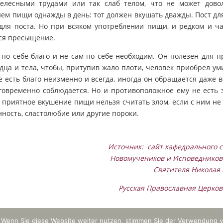
телесными трудами или так слаб телом, что не может довол
ем пищи однажды в день: тот должен вкушать дважды. Пост для
для поста. Но при всяком употреблении пищи, и редком и ча
ся пресыщение.
 по себе благо и не сам по себе необходим. Он полезен для 
дца и тела, чтобы, притупив жало плоти, человек приобрел у
не есть благо неизменно и всегда, иногда он обращается даже в
говременно соблюдается. Но и противоположное ему не есть 
ть приятное вкушение пищи нельзя считать злом, если с ним не
ность, сластолюбие или другие пороки.
Источник: сайт кафедрального 
Новомучеников и Исповедников 
Святителя Николая 
Русская Православная Церко
 Wenn Sie diese Website weiter nutzen, stimmen Sie der Verwendung v