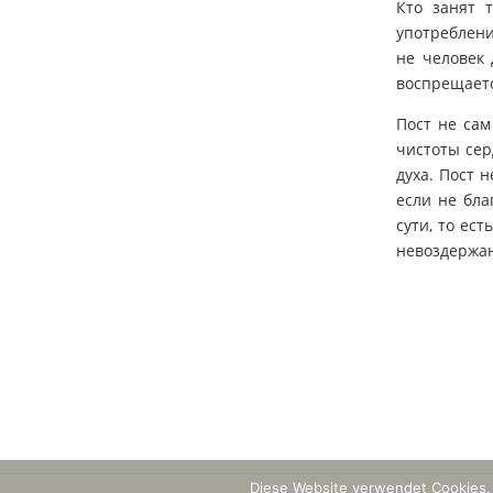
Кто занят 
употреблени
не человек 
воспрещает
Пост не сам
чистоты сер
духа. Пост 
если не бла
сути, то ес
невоздержан
Diese Website verwendet Cookies.