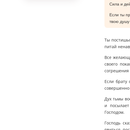
Сила и де
Если ты пр
твою душу 
Ты постишьс
питай ненав
Все желающи
своего пок
согрешения 
Если брату 
совершенно
Дух тьмы во
и посылает
Господом.
Господь ска
явиться по