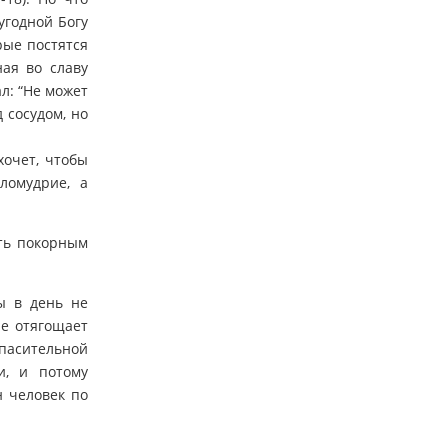
угодной Богу
рые постятся
ная во славу
л: “Не может
 сосудом, но
хочет, чтобы
ломудрие, а
ать покорным
ы в день не
не отягощает
асительной
и, и потому
 человек по