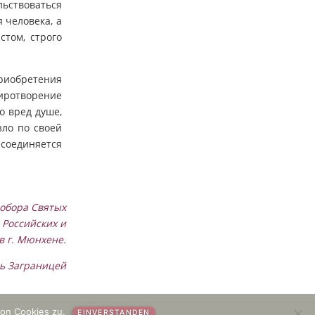
ьствоваться
 человека, а
стом, строго
приобретения
миротворение
о вред душе,
зло по своей
 соединяется
собора Святых
Российских и
в г. Мюнхене.
вь Заграницей
on Cookies zu.
EINVERSTANDEN