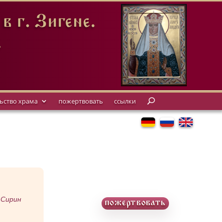
 г. Зигене.
.
ьство храма
пожертвовать
ссылки
 Сирин
пожертвовать