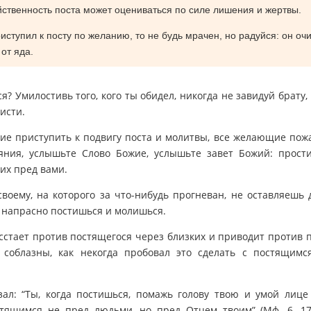
йственность поста может оцениваться по силе лишения и жертвы.
иступил к посту по желанию, то не будь мрачен, но радуйся: он о
от яда.
я? Умилостивь того, кого ты обидел, никогда не завидуй брату, 
исти.
е приступить к подвигу поста и молитвы, все желающие пож
аяния, услышьте Слово Божие, услышьте завет Божий: прост
их пред вами.
своему, на которого за что-нибудь прогневан, не оставляешь д
 напрасно постишься и молишься.
сстает против постящегося через близких и приводит против 
 соблазны, как некогда пробовал это сделать с постящимс
зал: “Ты, когда постишься, помажь голову твою и умой лице
стящимся не пред людьми, но пред Отцем твоим” (Мф. 6, 17-