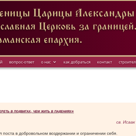
ницы Царицы Александры в
славная Церковь за границей
рманская епархия.
ий
вопрос-ответ
о нас
как добраться
контакт
строител
реть в подвигах, чем жить в падениях»
св. Исаак
л поста в добровольном воздержании и ограничении себя.