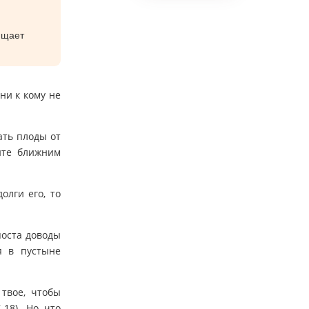
чищает
ни к кому не
ать плоды от
ите ближним
олги его, то
поста доводы
я в пустыне
 твое, чтобы
18). Но что