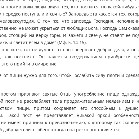
и и против воли люди видят тех, кто постится, по какой-нибудь 
к нередко поступали и святые? Заповедь эта касается тех, кото
человекоугодия. О том же, что заповедь Господня, исполнен
ственно, не может укрыться от любящих Бога, Господь Сам сказа
род, стоящий на верху горы. И, зажегши свечу, не ставят ее под
ке, и светит всем в доме” (Мф. 5, 14-15).
 постится, тот не думает, что он совершает доброе дело, и не 
и, как постника. Он надеется воздержанием приобрести це
 этого прийти в смирение.
 от пищи нужно для того, чтобы ослабить силу плоти и сдел
постом признают святые Отцы употребление пищи однажд
ой пост не расслабляет тела продолжительным неядением и 
еством пищи, притом сохраняет его способным к душесп
ти. Такой пост не представляет никакой яркой особенност
 не имеет причины к превозношению, к которому так склонен
й добродетели, особенно когда она резко выставляется.